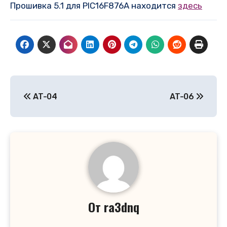
Прошивка 5.1 для PIC16F876A находится
здесь
Навигация
AT-04
AT-06
по
записям
От
ra3dnq