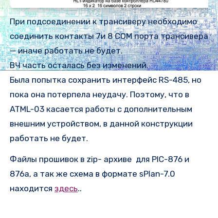
При подсоединении к трансиверу необходимо
соединить контакты 7и 8 COM порта трансивера
— иначе работать не будет.
ВЧ часть осталась без изменений.
Была попытка сохранить интерфейс RS-485, но
пока она потерпела неудачу. Поэтому, что в
ATML-03 касается работы с дополнительным
внешним устройством, в данной конструкции
работать не будет.
Файлы прошивок в zip- архиве для PIC-876 и
876а, а так же схема в формате sPlan-7.0
находится
здесь
..