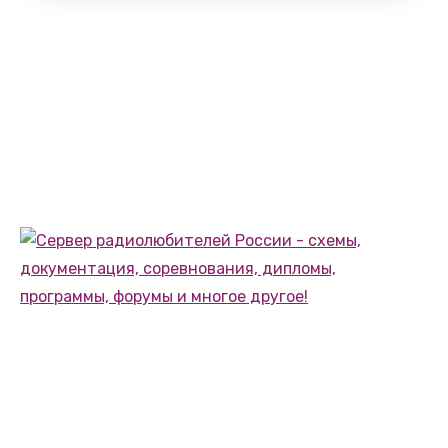
RA3DNQ.RU
Сайт Алексея Полухина